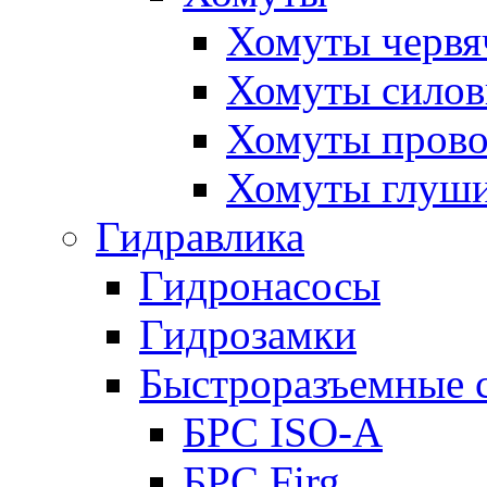
Хомуты червя
Хомуты сило
Хомуты пров
Хомуты глуши
Гидравлика
Гидронасосы
Гидрозамки
Быстроразъемные 
БРС ISO-A
БРС Firg