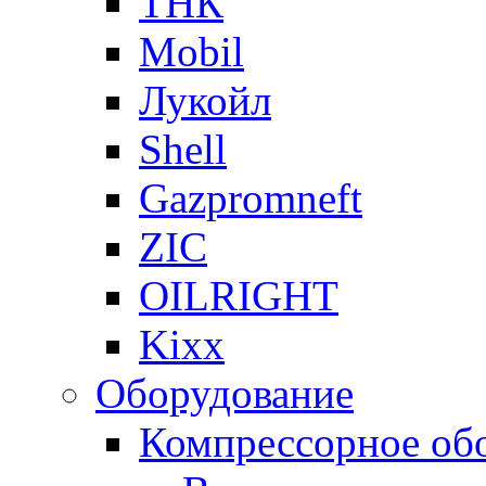
ТНК
Mobil
Лукойл
Shell
Gazpromneft
ZIC
OILRIGHT
Kixx
Оборудование
Компрессорное об