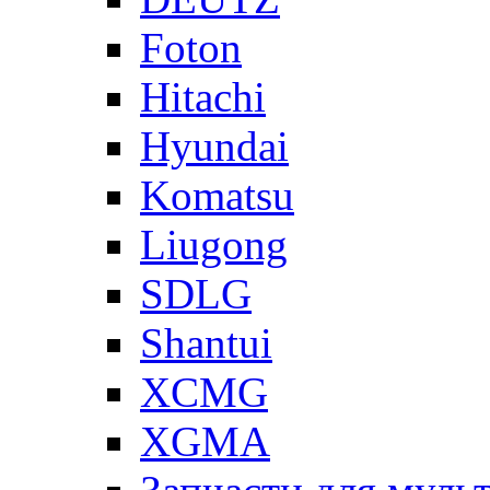
Foton
Hitachi
Hyundai
Komatsu
Liugong
SDLG
Shantui
XCMG
XGMA