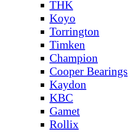
THK
Koyo
Torrington
Timken
Champion
Cooper Bearings
Kaydon
KBC
Gamet
Rollix