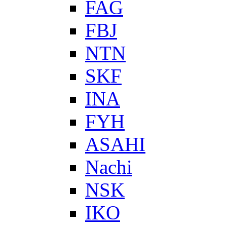
FAG
FBJ
NTN
SKF
INA
FYH
ASAHI
Nachi
NSK
IKO