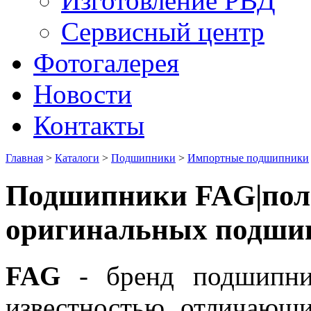
Изготовление РВД
Сервисный центр
Фотогалерея
Новости
Контакты
Главная
>
Каталоги
>
Подшипники
>
Импортные подшипники
Подшипники FAG|пол
оригинальных подшип
FAG
- бренд подшипни
известностью, отличающи