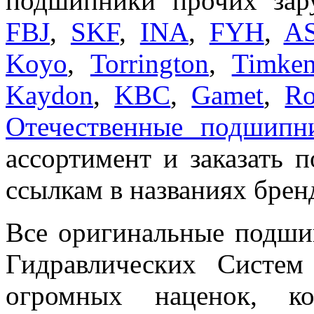
подшипники прочих зар
FBJ
,
SKF
,
INA
,
FYH
,
A
Koyo
,
Torrington
,
Timke
Kaydon
,
KBC
,
Gamet
,
Ro
Отечественные подшипн
ассортимент и заказать
ссылкам в названиях брен
Все оригинальные подш
Гидравлических Систе
огромных наценок, ко