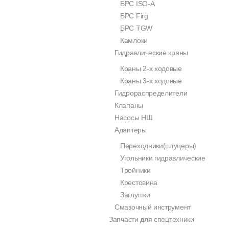
БРС ISO-A
БРС Firg
БРС TGW
Камлоки
Гидравлические краны
Краны 2-х ходовые
Краны 3-х ходовые
Гидрораспределители
Клапаны
Насосы НШ
Адаптеры
Переходники(штуцеры)
Угольники гидравлические
Тройники
Крестовина
Заглушки
Смазочный инструмент
Запчасти для спецтехники