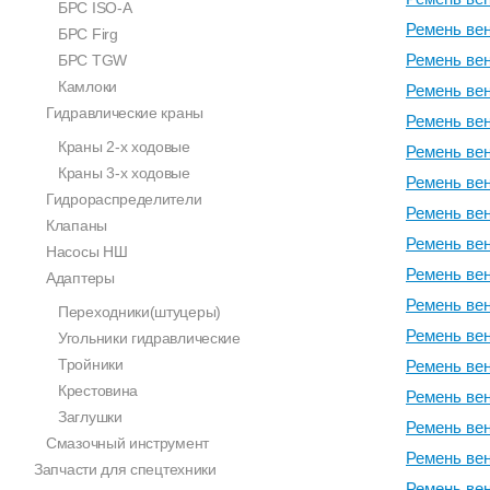
БРС ISO-A
Ремень вен
БРС Firg
Ремень вен
БРС TGW
Камлоки
Ремень вен
Гидравлические краны
Ремень вен
Краны 2-х ходовые
Ремень вен
Краны 3-х ходовые
Ремень вен
Гидрораспределители
Ремень вен
Клапаны
Ремень вен
Насосы НШ
Ремень вен
Адаптеры
Ремень вен
Переходники(штуцеры)
Ремень вен
Угольники гидравлические
Тройники
Ремень вен
Крестовина
Ремень вен
Заглушки
Ремень вен
Смазочный инструмент
Ремень вен
Запчасти для спецтехники
Ремень вен