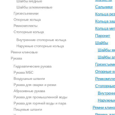
Шайбы медные
Сальники
Шайбы алюминиевые
Грязесъемники
Кольца ре
Опорные кольца
Кольца за
Ремкомплекты
Кольца ме
Стопорные кольца
Паронит
Внутренние стопорные кольца
Шайбы
Наружные стопорные кольца
Шайбы м
Ремни клиновые
Шайбы а
Рукава
Грязесъем
Гидравлические рукава
Опорные к
Рукава МБС
Воздушные шланги
Ремкомпле
Рукава для сварки и резки
Стопорные
Абразивные рукава
Внутренн
Рукава для промышленной воды
Наружные
Рукава для горячей воды и пара
Ремни клин
Пищевые шланги
Ремень вар