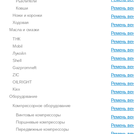
Рыхлители
Ремень вен
Ковши
Ножи и коронки
Ремень вен
Ходовая
Ремень вен
Масла и смазки
Ремень вен
ТНК
Ремень вен
Mobil
Ремень вен
Лукойл
Ремень вен
Shell
Ремень вен
Gazpromneft
ZIC
Ремень вен
OILRIGHT
Ремень вен
Kixx
Ремень вен
Оборудование
Ремень вен
Компрессорное оборудование
Ремень вен
Винтовые компрессоры
Ремень вен
Поршневые компрессоры
Ремень вен
Передвижные компрессоры
Ремень вен