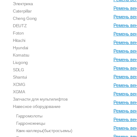
Электрика
Ремень вен
Caterpillar
Ремень вен
Cheng Gong
Ремень вен
DEUTZ
Foton
Ремень вен
Hitachi
Ремень вен
Hyundai
Ремень вен
Komatsu
Ремень вен
Liugong
Ремень вен
SDLG
Ремень вен
Shantui
XCMG
Ремень вен
XGMA
Ремень вен
Запчасти для мультилифтов
Ремень вен
Навесное оборудование
Ремень вен
Гидромолоты
Ремень вен
Гидроножницы
Ремень вен
Квик-каплеры(быстросъемы)
Ремень вен