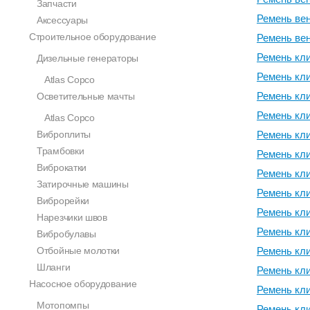
Запчасти
Ремень вен
Аксессуары
Строительное оборудование
Ремень вен
Ремень кли
Дизельные генераторы
Ремень кли
Atlas Copco
Ремень кли
Осветительные мачты
Ремень кли
Atlas Copco
Виброплиты
Ремень кли
Трамбовки
Ремень кли
Виброкатки
Ремень кли
Затирочные машины
Ремень кли
Виброрейки
Ремень кли
Нарезчики швов
Ремень кли
Вибробулавы
Отбойные молотки
Ремень кли
Шланги
Ремень кли
Насосное оборудование
Ремень кли
Мотопомпы
Ремень кли