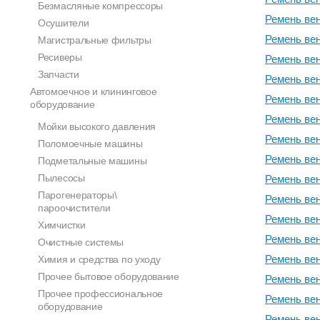
Безмасляные компрессоры
Ремень вен
Осушители
Ремень вен
Магистральные фильтры
Ресиверы
Ремень вен
Запчасти
Ремень вен
Автомоечное и клининговое
Ремень вен
оборудование
Ремень вен
Мойки высокого давления
Ремень вен
Поломоечные машины
Ремень вен
Подметальные машины
Пылесосы
Ремень вен
Парогенераторы\
Ремень вен
пароочистители
Ремень вен
Химчистки
Ремень вен
Очистные системы
Ремень вен
Химия и средства по уходу
Прочее бытовое оборудование
Ремень вен
Прочее профессиональное
Ремень вен
оборудование
Ремень вен