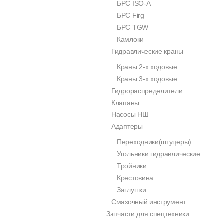
БРС ISO-A
БРС Firg
БРС TGW
Камлоки
Гидравлические краны
Краны 2-х ходовые
Краны 3-х ходовые
Гидрораспределители
Клапаны
Насосы НШ
Адаптеры
Переходники(штуцеры)
Угольники гидравлические
Тройники
Крестовина
Заглушки
Смазочный инструмент
Запчасти для спецтехники